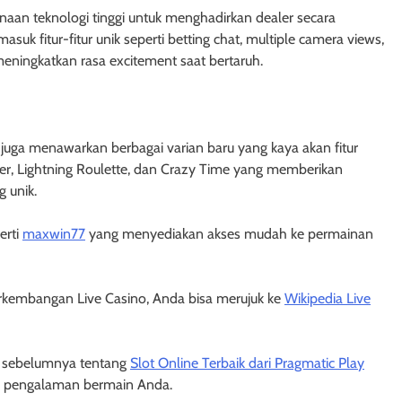
aan teknologi tinggi untuk menghadirkan dealer secara
asuk fitur-fitur unik seperti betting chat, multiple camera views,
eningkatkan rasa excitement saat bertaruh.
juga menawarkan berbagai varian baru yang kaya akan fitur
r, Lightning Roulette, dan Crazy Time yang memberikan
 unik.
erti
maxwin77
yang menyediakan akses mudah ke permainan
erkembangan Live Casino, Anda bisa merujuk ke
Wikipedia Live
mi sebelumnya tentang
Slot Online Terbaik dari Pragmatic Play
s pengalaman bermain Anda.