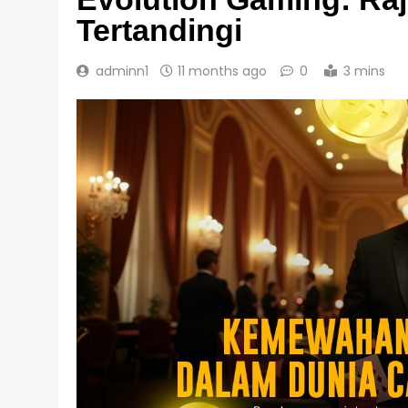
Tertandingi
adminn1
11 months ago
0
3 mins