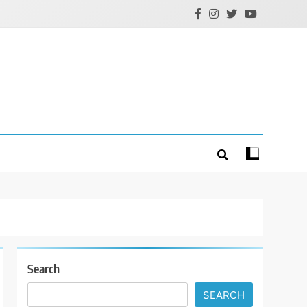
Search
SEARCH