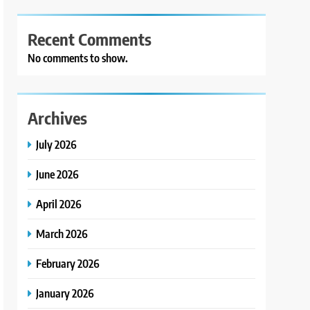
Recent Comments
No comments to show.
Archives
July 2026
June 2026
April 2026
March 2026
February 2026
January 2026