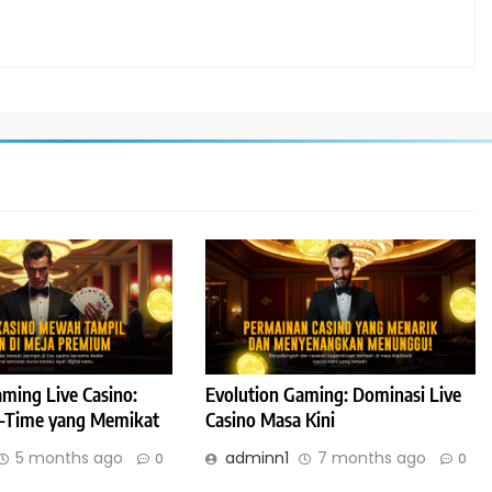
ming Live Casino:
Evolution Gaming: Dominasi Live
l-Time yang Memikat
Casino Masa Kini
5 months ago
adminn1
7 months ago
0
0