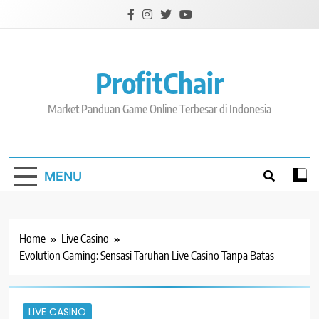
Skip
to
content
ProfitChair
Market Panduan Game Online Terbesar di Indonesia
MENU
Home
Live Casino
Evolution Gaming: Sensasi Taruhan Live Casino Tanpa Batas
LIVE CASINO