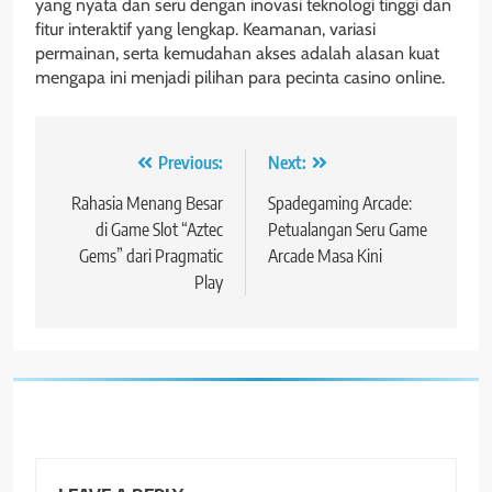
yang nyata dan seru dengan inovasi teknologi tinggi dan
fitur interaktif yang lengkap. Keamanan, variasi
permainan, serta kemudahan akses adalah alasan kuat
mengapa ini menjadi pilihan para pecinta casino online.
Post
Previous:
Next:
navigation
Rahasia Menang Besar
Spadegaming Arcade:
di Game Slot “Aztec
Petualangan Seru Game
Gems” dari Pragmatic
Arcade Masa Kini
Play