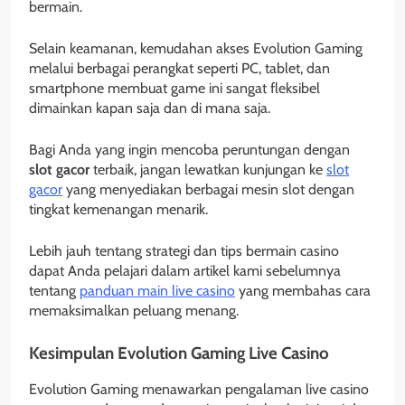
bermain.
Selain keamanan, kemudahan akses Evolution Gaming
melalui berbagai perangkat seperti PC, tablet, dan
smartphone membuat game ini sangat fleksibel
dimainkan kapan saja dan di mana saja.
Bagi Anda yang ingin mencoba peruntungan dengan
slot gacor
terbaik, jangan lewatkan kunjungan ke
slot
gacor
yang menyediakan berbagai mesin slot dengan
tingkat kemenangan menarik.
Lebih jauh tentang strategi dan tips bermain casino
dapat Anda pelajari dalam artikel kami sebelumnya
tentang
panduan main live casino
yang membahas cara
memaksimalkan peluang menang.
Kesimpulan Evolution Gaming Live Casino
Evolution Gaming menawarkan pengalaman live casino