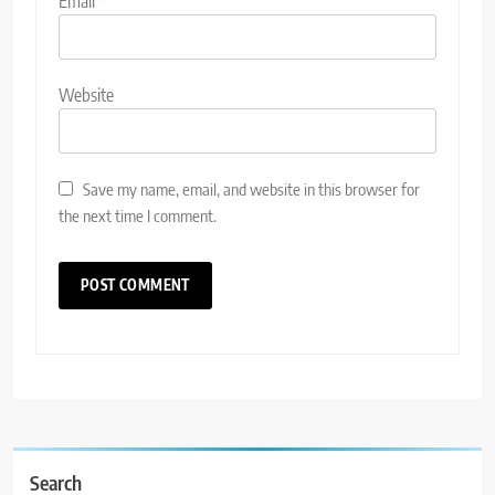
Email
*
Website
Save my name, email, and website in this browser for
the next time I comment.
Search