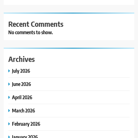
Recent Comments
No comments to show.
Archives
July 2026
June 2026
April 2026
March 2026
February 2026
January 2026