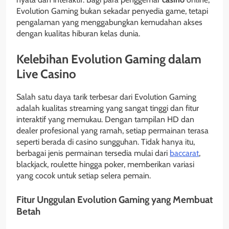
Evolution Gaming bukan sekadar penyedia game, tetapi
pengalaman yang menggabungkan kemudahan akses
dengan kualitas hiburan kelas dunia.
Kelebihan Evolution Gaming dalam
Live Casino
Salah satu daya tarik terbesar dari Evolution Gaming
adalah kualitas streaming yang sangat tinggi dan fitur
interaktif yang memukau. Dengan tampilan HD dan
dealer profesional yang ramah, setiap permainan terasa
seperti berada di casino sungguhan. Tidak hanya itu,
berbagai jenis permainan tersedia mulai dari
baccarat
,
blackjack, roulette hingga poker, memberikan variasi
yang cocok untuk setiap selera pemain.
Fitur Unggulan Evolution Gaming yang Membuat
Betah