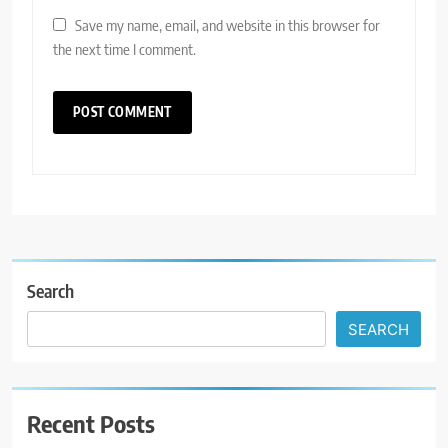
Save my name, email, and website in this browser for
the next time I comment.
Search
SEARCH
Recent Posts