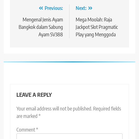
Post
Previous:
Next:
navigation
Mengenal Jenis Ayam
Mega Moolah: Raja
Bangkok dalam Sabung
Jackpot Slot Pragmatic
Ayam SV388
Play yang Menggoda
LEAVE A REPLY
Your email address will not be published.
Required fields
are marked
*
Comment
*