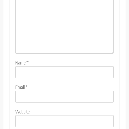
Name
*
Email
*
Website