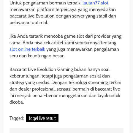
Untuk pengalaman bermain terbaik,
lautan77 slot
menawarkan platform terpercaya yang menyediakan
baccarat live Evolution dengan server yang stabil dan
pelayanan optimal.
Jika Anda tertarik mencoba game slot dari provider yang
sama, Anda bisa cek artikel kami sebelumnya tentang
slot online terbaik
yang juga menawarkan pengalaman
seru dan keuntungan besar.
Baccarat Live Evolution Gaming bukan hanya soal
keberuntungan, tetapi juga pengalaman sosial dan
strategi yang cerdas. Dengan teknologi streaming terkini
dan dealer profesional, sensasi bermain di baccarat live
ini menjadi benar-benar menggetarkan dan layak untuk
dicoba.
Tagged:
togel live result