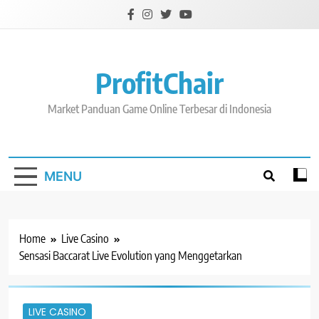
Skip
to
content
ProfitChair
Market Panduan Game Online Terbesar di Indonesia
MENU
Home
Live Casino
Sensasi Baccarat Live Evolution yang Menggetarkan
LIVE CASINO