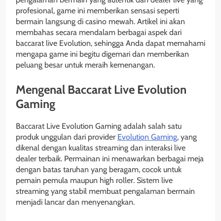
profesional, game ini memberikan sensasi seperti
bermain langsung di casino mewah. Artikel ini akan
membahas secara mendalam berbagai aspek dari
baccarat live Evolution, sehingga Anda dapat memahami
mengapa game ini begitu digemari dan memberikan
peluang besar untuk meraih kemenangan.
Mengenal Baccarat Live Evolution
Gaming
Baccarat Live Evolution Gaming adalah salah satu
produk unggulan dari provider
Evolution Gaming
, yang
dikenal dengan kualitas streaming dan interaksi live
dealer terbaik. Permainan ini menawarkan berbagai meja
dengan batas taruhan yang beragam, cocok untuk
pemain pemula maupun high roller. Sistem live
streaming yang stabil membuat pengalaman bermain
menjadi lancar dan menyenangkan.