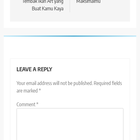
Tembak Ikan Art yang
Maksimalmu
Buat Kamu Kaya
LEAVE A REPLY
Your email address will not be published.
Required fields
are marked
*
Comment
*