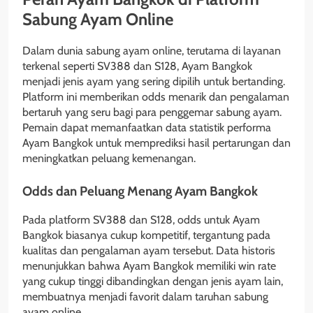
Sabung Ayam Online
Dalam dunia sabung ayam online, terutama di layanan
terkenal seperti SV388 dan S128, Ayam Bangkok
menjadi jenis ayam yang sering dipilih untuk bertanding.
Platform ini memberikan odds menarik dan pengalaman
bertaruh yang seru bagi para penggemar sabung ayam.
Pemain dapat memanfaatkan data statistik performa
Ayam Bangkok untuk memprediksi hasil pertarungan dan
meningkatkan peluang kemenangan.
Odds dan Peluang Menang Ayam Bangkok
Pada platform SV388 dan S128, odds untuk Ayam
Bangkok biasanya cukup kompetitif, tergantung pada
kualitas dan pengalaman ayam tersebut. Data historis
menunjukkan bahwa Ayam Bangkok memiliki win rate
yang cukup tinggi dibandingkan dengan jenis ayam lain,
membuatnya menjadi favorit dalam taruhan sabung
ayam online.