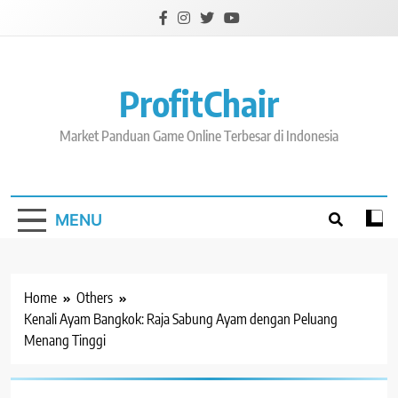
Skip
to
content
ProfitChair
Market Panduan Game Online Terbesar di Indonesia
MENU
Home
Others
Kenali Ayam Bangkok: Raja Sabung Ayam dengan Peluang
Menang Tinggi