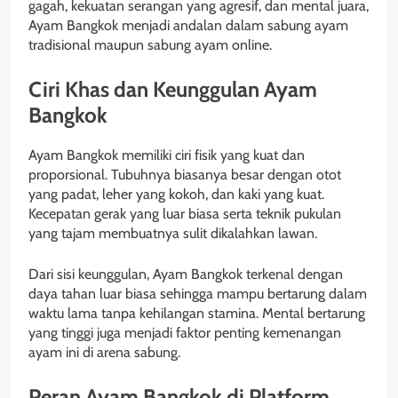
gagah, kekuatan serangan yang agresif, dan mental juara,
Ayam Bangkok menjadi andalan dalam sabung ayam
tradisional maupun sabung ayam online.
Ciri Khas dan Keunggulan Ayam
Bangkok
Ayam Bangkok memiliki ciri fisik yang kuat dan
proporsional. Tubuhnya biasanya besar dengan otot
yang padat, leher yang kokoh, dan kaki yang kuat.
Kecepatan gerak yang luar biasa serta teknik pukulan
yang tajam membuatnya sulit dikalahkan lawan.
Dari sisi keunggulan, Ayam Bangkok terkenal dengan
daya tahan luar biasa sehingga mampu bertarung dalam
waktu lama tanpa kehilangan stamina. Mental bertarung
yang tinggi juga menjadi faktor penting kemenangan
ayam ini di arena sabung.
Peran Ayam Bangkok di Platform