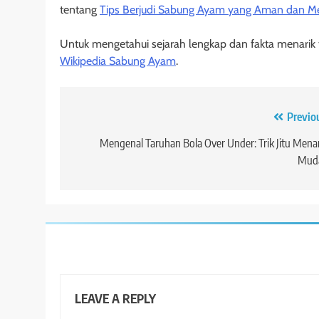
tentang
Tips Berjudi Sabung Ayam yang Aman dan 
Untuk mengetahui sejarah lengkap dan fakta menarik
Wikipedia Sabung Ayam
.
Post
Previo
navigation
Mengenal Taruhan Bola Over Under: Trik Jitu Men
Mud
LEAVE A REPLY