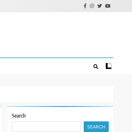
Search
SEARCH