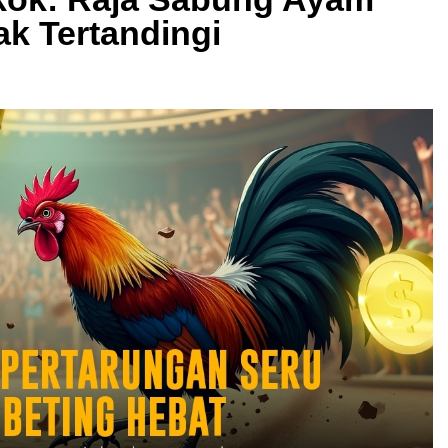
k Tertandingi