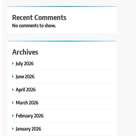
Recent Comments
No comments to show.
Archives
July 2026
June 2026
April 2026
March 2026
February 2026
January 2026