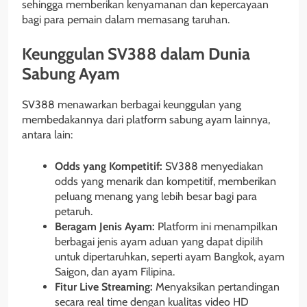
sehingga memberikan kenyamanan dan kepercayaan
bagi para pemain dalam memasang taruhan.
Keunggulan SV388 dalam Dunia
Sabung Ayam
SV388 menawarkan berbagai keunggulan yang
membedakannya dari platform sabung ayam lainnya,
antara lain:
Odds yang Kompetitif:
SV388 menyediakan
odds yang menarik dan kompetitif, memberikan
peluang menang yang lebih besar bagi para
petaruh.
Beragam Jenis Ayam:
Platform ini menampilkan
berbagai jenis ayam aduan yang dapat dipilih
untuk dipertaruhkan, seperti ayam Bangkok, ayam
Saigon, dan ayam Filipina.
Fitur Live Streaming:
Menyaksikan pertandingan
secara real time dengan kualitas video HD