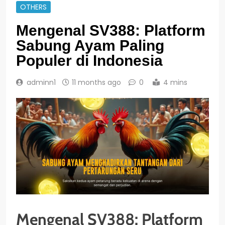
OTHERS
Mengenal SV388: Platform
Sabung Ayam Paling
Populer di Indonesia
adminn1
11 months ago
0
4 mins
Mengenal SV388: Platform