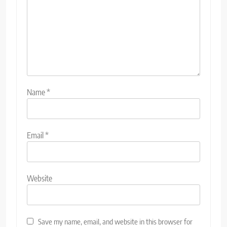
Name
*
Email
*
Website
Save my name, email, and website in this browser for