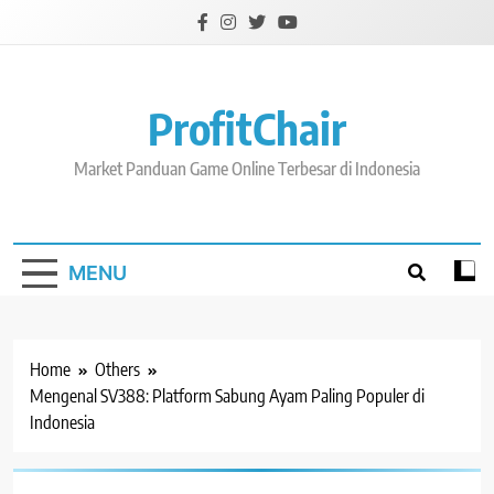
Skip
to
content
ProfitChair
Market Panduan Game Online Terbesar di Indonesia
MENU
Home
Others
Mengenal SV388: Platform Sabung Ayam Paling Populer di
Indonesia