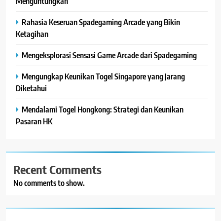
Menguntungkan
Rahasia Keseruan Spadegaming Arcade yang Bikin
Ketagihan
Mengeksplorasi Sensasi Game Arcade dari Spadegaming
Mengungkap Keunikan Togel Singapore yang Jarang
Diketahui
Mendalami Togel Hongkong: Strategi dan Keunikan
Pasaran HK
Recent Comments
No comments to show.