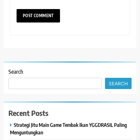
Search
SEARCH
Recent Posts
Strategi Jitu Main Game Tembak Ikan YGGDRASIL Paling
Menguntungkan