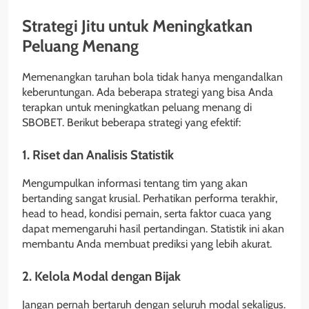
Strategi Jitu untuk Meningkatkan
Peluang Menang
Memenangkan taruhan bola tidak hanya mengandalkan
keberuntungan. Ada beberapa strategi yang bisa Anda
terapkan untuk meningkatkan peluang menang di
SBOBET. Berikut beberapa strategi yang efektif:
1. Riset dan Analisis Statistik
Mengumpulkan informasi tentang tim yang akan
bertanding sangat krusial. Perhatikan performa terakhir,
head to head, kondisi pemain, serta faktor cuaca yang
dapat memengaruhi hasil pertandingan. Statistik ini akan
membantu Anda membuat prediksi yang lebih akurat.
2. Kelola Modal dengan Bijak
Jangan pernah bertaruh dengan seluruh modal sekaligus.