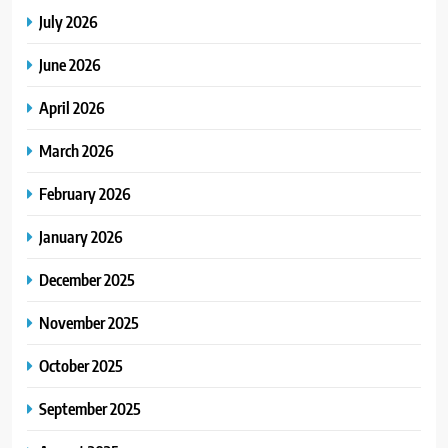
July 2026
June 2026
April 2026
March 2026
February 2026
January 2026
December 2025
November 2025
October 2025
September 2025