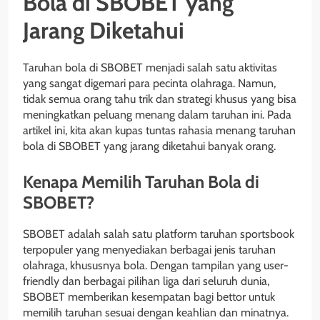
Bola di SBOBET yang
Jarang Diketahui
Taruhan bola di SBOBET menjadi salah satu aktivitas
yang sangat digemari para pecinta olahraga. Namun,
tidak semua orang tahu trik dan strategi khusus yang bisa
meningkatkan peluang menang dalam taruhan ini. Pada
artikel ini, kita akan kupas tuntas rahasia menang taruhan
bola di SBOBET yang jarang diketahui banyak orang.
Kenapa Memilih Taruhan Bola di
SBOBET?
SBOBET adalah salah satu platform taruhan sportsbook
terpopuler yang menyediakan berbagai jenis taruhan
olahraga, khususnya bola. Dengan tampilan yang user-
friendly dan berbagai pilihan liga dari seluruh dunia,
SBOBET memberikan kesempatan bagi bettor untuk
memilih taruhan sesuai dengan keahlian dan minatnya.