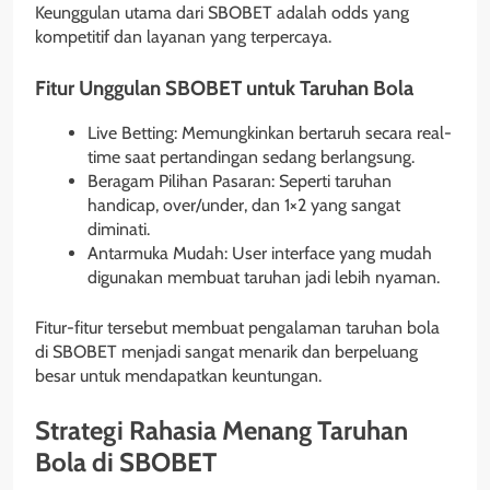
Keunggulan utama dari SBOBET adalah odds yang
kompetitif dan layanan yang terpercaya.
Fitur Unggulan SBOBET untuk Taruhan Bola
Live Betting: Memungkinkan bertaruh secara real-
time saat pertandingan sedang berlangsung.
Beragam Pilihan Pasaran: Seperti taruhan
handicap, over/under, dan 1×2 yang sangat
diminati.
Antarmuka Mudah: User interface yang mudah
digunakan membuat taruhan jadi lebih nyaman.
Fitur-fitur tersebut membuat pengalaman taruhan bola
di SBOBET menjadi sangat menarik dan berpeluang
besar untuk mendapatkan keuntungan.
Strategi Rahasia Menang Taruhan
Bola di SBOBET