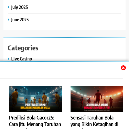
July 2025
June 2025
Categories
Live Casino
Others
Slot
Sportsbook
Tembak Ikan
Prediksi Bola Gacor25:
Sensasi Taruhan Bola
Cara Jitu Menang Taruhan
yang Bikin Ketagihan di