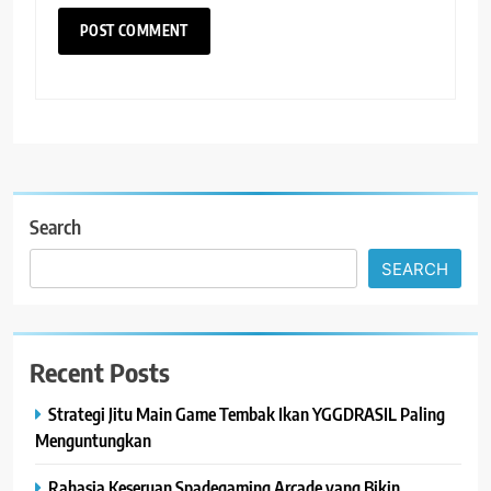
Search
SEARCH
Recent Posts
Strategi Jitu Main Game Tembak Ikan YGGDRASIL Paling
Menguntungkan
Rahasia Keseruan Spadegaming Arcade yang Bikin