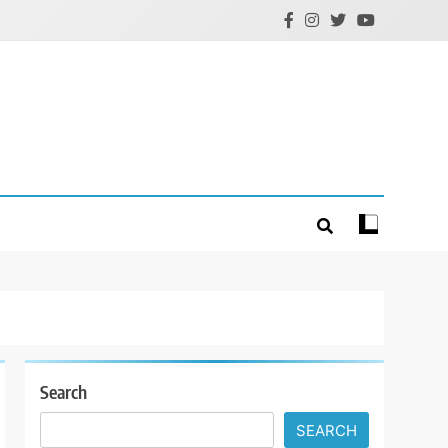
Search
SEARCH