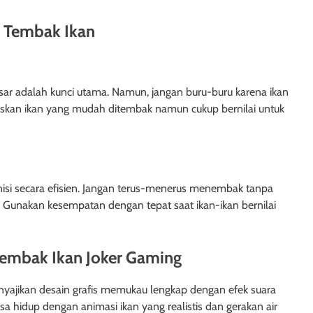
e Tembak Ikan
ar adalah kunci utama. Namun, jangan buru-buru karena ikan
ritaskan ikan yang mudah ditembak namun cukup bernilai untuk
nisi secara efisien. Jangan terus-menerus menembak tanpa
. Gunakan kesempatan dengan tepat saat ikan-ikan bernilai
Tembak Ikan Joker Gaming
nyajikan desain grafis memukau lengkap dengan efek suara
 hidup dengan animasi ikan yang realistis dan gerakan air