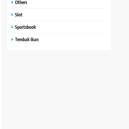
Others
Slot
Sportsbook
Tembak Ikan