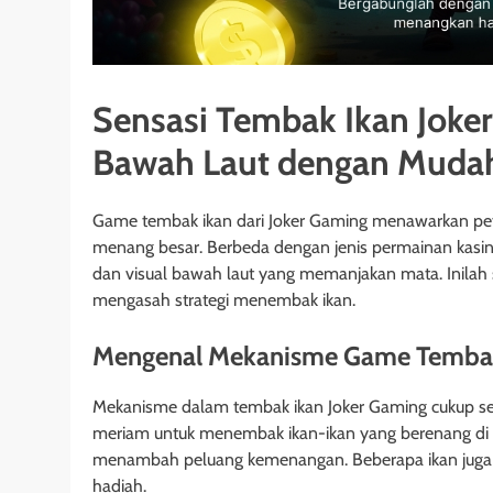
Sensasi Tembak Ikan Jok
Bawah Laut dengan Muda
Game tembak ikan dari Joker Gaming menawarkan pe
menang besar. Berbeda dengan jenis permainan kasin
dan visual bawah laut yang memanjakan mata. Inilah 
mengasah strategi menembak ikan.
Mengenal Mekanisme Game Tembak
Mekanisme dalam tembak ikan Joker Gaming cukup 
meriam untuk menembak ikan-ikan yang berenang di lay
menambah peluang kemenangan. Beberapa ikan juga m
hadiah.