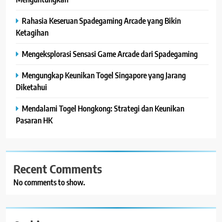
Rahasia Keseruan Spadegaming Arcade yang Bikin
Ketagihan
Mengeksplorasi Sensasi Game Arcade dari Spadegaming
Mengungkap Keunikan Togel Singapore yang Jarang
Diketahui
Mendalami Togel Hongkong: Strategi dan Keunikan
Pasaran HK
Recent Comments
No comments to show.