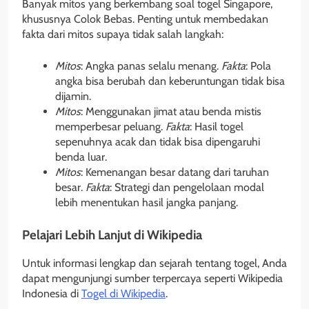
Banyak mitos yang berkembang soal togel Singapore,
khususnya Colok Bebas. Penting untuk membedakan
fakta dari mitos supaya tidak salah langkah:
Mitos
: Angka panas selalu menang.
Fakta
: Pola
angka bisa berubah dan keberuntungan tidak bisa
dijamin.
Mitos
: Menggunakan jimat atau benda mistis
memperbesar peluang.
Fakta
: Hasil togel
sepenuhnya acak dan tidak bisa dipengaruhi
benda luar.
Mitos
: Kemenangan besar datang dari taruhan
besar.
Fakta
: Strategi dan pengelolaan modal
lebih menentukan hasil jangka panjang.
Pelajari Lebih Lanjut di Wikipedia
Untuk informasi lengkap dan sejarah tentang togel, Anda
dapat mengunjungi sumber terpercaya seperti Wikipedia
Indonesia di
Togel di Wikipedia
.