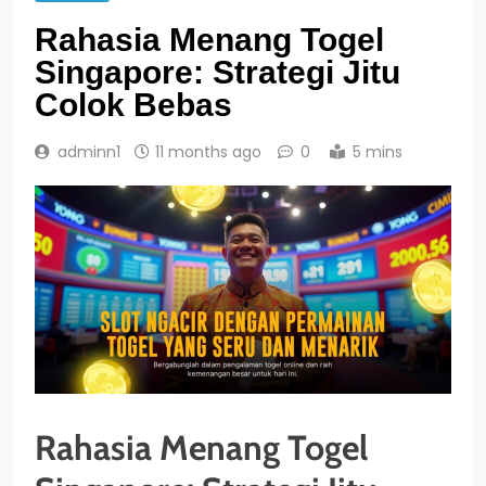
Rahasia Menang Togel
Singapore: Strategi Jitu
Colok Bebas
adminn1
11 months ago
0
5 mins
Rahasia Menang Togel