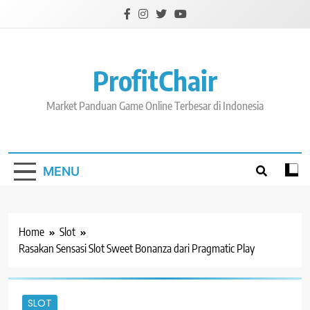
Skip
to
content
ProfitChair
Market Panduan Game Online Terbesar di Indonesia
MENU
Home
Slot
Rasakan Sensasi Slot Sweet Bonanza dari Pragmatic Play
SLOT