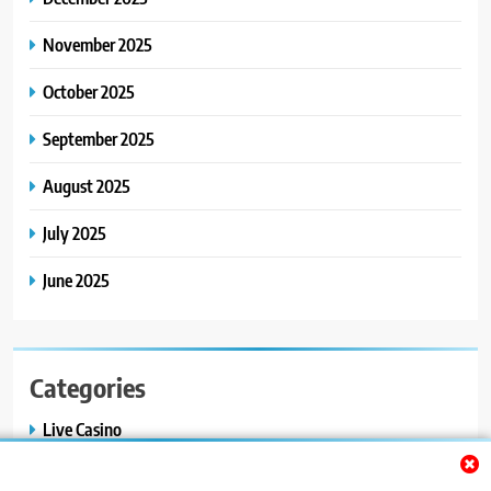
November 2025
October 2025
September 2025
August 2025
July 2025
June 2025
Categories
Live Casino
Others