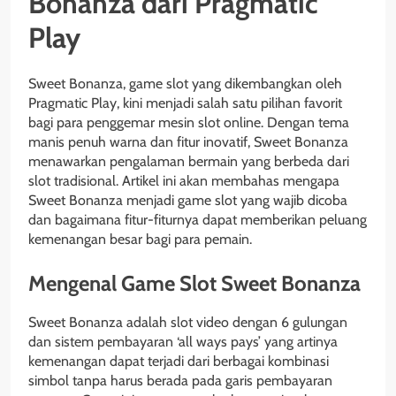
Bonanza dari Pragmatic
Play
Sweet Bonanza, game slot yang dikembangkan oleh
Pragmatic Play, kini menjadi salah satu pilihan favorit
bagi para penggemar mesin slot online. Dengan tema
manis penuh warna dan fitur inovatif, Sweet Bonanza
menawarkan pengalaman bermain yang berbeda dari
slot tradisional. Artikel ini akan membahas mengapa
Sweet Bonanza menjadi game slot yang wajib dicoba
dan bagaimana fitur-fiturnya dapat memberikan peluang
kemenangan besar bagi para pemain.
Mengenal Game Slot Sweet Bonanza
Sweet Bonanza adalah slot video dengan 6 gulungan
dan sistem pembayaran ‘all ways pays’ yang artinya
kemenangan dapat terjadi dari berbagai kombinasi
simbol tanpa harus berada pada garis pembayaran