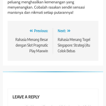
peluang menghasilkan kemenangan yang
menyenangkan. Cobalah rasakan sendiri sensasi
manisnya dan nikmati setiap putarannya!
Post
Previous:
Next:
navigation
Rahasia Menang Besar
Rahasia Menang Togel
dengan Slot Pragmatic
Singapore: Strategi Jitu
Play Maxwin
Colok Bebas
LEAVE A REPLY