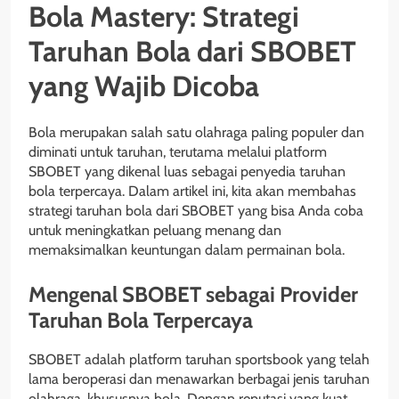
Bola Mastery: Strategi
Taruhan Bola dari SBOBET
yang Wajib Dicoba
Bola merupakan salah satu olahraga paling populer dan
diminati untuk taruhan, terutama melalui platform
SBOBET yang dikenal luas sebagai penyedia taruhan
bola terpercaya. Dalam artikel ini, kita akan membahas
strategi taruhan bola dari SBOBET yang bisa Anda coba
untuk meningkatkan peluang menang dan
memaksimalkan keuntungan dalam permainan bola.
Mengenal SBOBET sebagai Provider
Taruhan Bola Terpercaya
SBOBET adalah platform taruhan sportsbook yang telah
lama beroperasi dan menawarkan berbagai jenis taruhan
olahraga, khususnya bola. Dengan reputasi yang kuat,