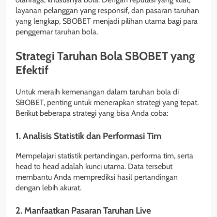
layanan pelanggan yang responsif, dan pasaran taruhan
yang lengkap, SBOBET menjadi pilihan utama bagi para
penggemar taruhan bola.
Strategi Taruhan Bola SBOBET yang
Efektif
Untuk meraih kemenangan dalam taruhan bola di
SBOBET, penting untuk menerapkan strategi yang tepat.
Berikut beberapa strategi yang bisa Anda coba:
1. Analisis Statistik dan Performasi Tim
Mempelajari statistik pertandingan, performa tim, serta
head to head adalah kunci utama. Data tersebut
membantu Anda memprediksi hasil pertandingan
dengan lebih akurat.
2. Manfaatkan Pasaran Taruhan Live