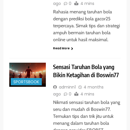
ago
0
4 mins
Rahasia menang taruhan bola
dengan prediksi bola gacor25
terpercaya. Simak tips dan strategi
ampuh bermain taruhan bola
online untuk hasil maksimal.
Read More
Sensasi Taruhan Bola yang
Bikin Ketagihan di Boswin77
SPORTSBOOK
adminn1
4 months
ago
0
4 mins
Nikmati sensasi taruhan bola yang
seru dan mudah di Boswin77.
Temukan tips dan trik jitu untuk
menang dalam taruhan bola