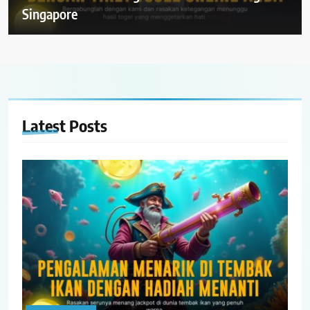
Singapore
Latest
Posts