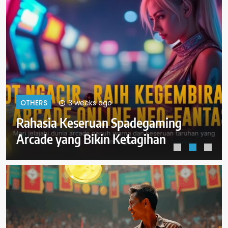
3 weeks ago
OTHERS
Mengeksplorasi Sensasi Game
Arcade dari Spadegaming