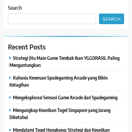
Search
SEARCH
Recent Posts
Strategi Jitu Main Game Tembak Ikan YGGDRASIL Paling
Menguntungkan
Rahasia Keseruan Spadegaming Arcade yang Bikin
Ketagihan
Mengeksplorasi Sensasi Game Arcade dari Spadegaming
Mengungkap Keunikan Togel Singapore yang Jarang
Diketahui
Mendalami Togel Hongkong: Strategi dan Keunikan