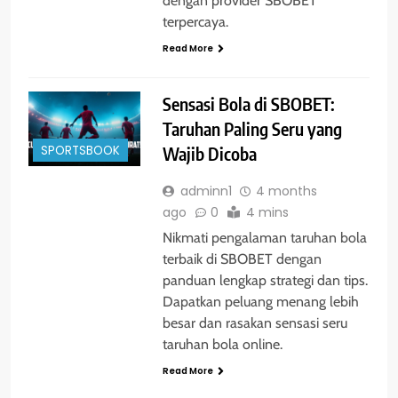
dengan provider SBOBET
terpercaya.
Read More
Sensasi Bola di SBOBET:
Taruhan Paling Seru yang
Wajib Dicoba
SPORTSBOOK
adminn1
4 months
ago
0
4 mins
Nikmati pengalaman taruhan bola
terbaik di SBOBET dengan
panduan lengkap strategi dan tips.
Dapatkan peluang menang lebih
besar dan rasakan sensasi seru
taruhan bola online.
Read More