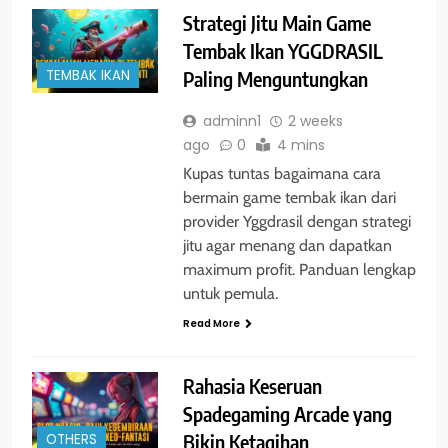
Strategi Jitu Main Game
Tembak Ikan YGGDRASIL
Paling Menguntungkan
TEMBAK IKAN
adminn1
2 weeks
ago
0
4 mins
Kupas tuntas bagaimana cara
bermain game tembak ikan dari
provider Yggdrasil dengan strategi
jitu agar menang dan dapatkan
maximum profit. Panduan lengkap
untuk pemula.
Read More
Rahasia Keseruan
Spadegaming Arcade yang
Bikin Ketagihan
OTHERS