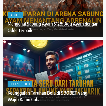
OTHERS
Mengenal Sabung Ayam S128: Adu Ayam dengan
Odds Terbaik
SPORTSBOOK
Keunggulan Taruhan Bola di SBOBET yang
Wajib Kamu Coba