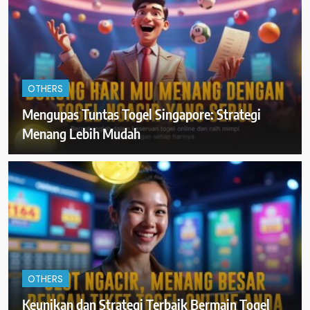
OTHERS
Mengupas Tuntas Togel Singapore: Strategi
Menang Lebih Mudah
OTHERS
Keunikan dan Strategi Terbaik Bermain Togel