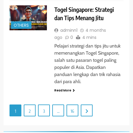
Togel Singapore: Strategi
dan Tips Menang Jitu
OTHERS
adminn1
4 months
ago
0
4 mins
Pelajari strategi dan tips jitu untuk
memenangkan Togel Singapore,
salah satu pasaran togel paling
populer di Asia. Dapatkan
panduan lengkap dan trik rahasia
dari para ahli.
Read More
1
2
3
…
16