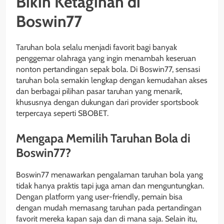
Bikin Ketagihan di
Boswin77
Taruhan bola selalu menjadi favorit bagi banyak
penggemar olahraga yang ingin menambah keseruan
nonton pertandingan sepak bola. Di Boswin77, sensasi
taruhan bola semakin lengkap dengan kemudahan akses
dan berbagai pilihan pasar taruhan yang menarik,
khususnya dengan dukungan dari provider sportsbook
terpercaya seperti SBOBET.
Mengapa Memilih Taruhan Bola di
Boswin77?
Boswin77 menawarkan pengalaman taruhan bola yang
tidak hanya praktis tapi juga aman dan menguntungkan.
Dengan platform yang user-friendly, pemain bisa
dengan mudah memasang taruhan pada pertandingan
favorit mereka kapan saja dan di mana saja. Selain itu,