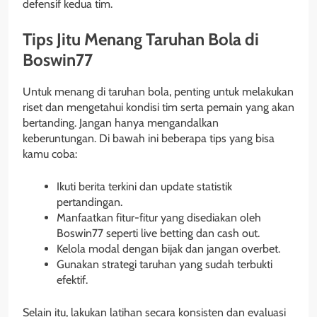
defensif kedua tim.
Tips Jitu Menang Taruhan Bola di
Boswin77
Untuk menang di taruhan bola, penting untuk melakukan
riset dan mengetahui kondisi tim serta pemain yang akan
bertanding. Jangan hanya mengandalkan
keberuntungan. Di bawah ini beberapa tips yang bisa
kamu coba:
Ikuti berita terkini dan update statistik
pertandingan.
Manfaatkan fitur-fitur yang disediakan oleh
Boswin77 seperti live betting dan cash out.
Kelola modal dengan bijak dan jangan overbet.
Gunakan strategi taruhan yang sudah terbukti
efektif.
Selain itu, lakukan latihan secara konsisten dan evaluasi